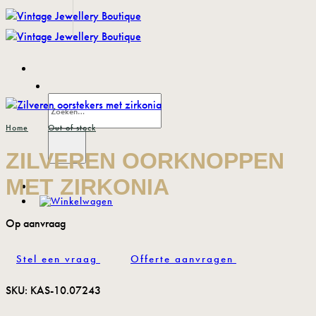
Ga
naar
inhoud
Zoeken
naar:
/
Home
Out of stock
ZILVEREN OORKNOPPEN
MET ZIRKONIA
Stel een vraag
Offerte aanvragen
SKU:
KAS-10.07243