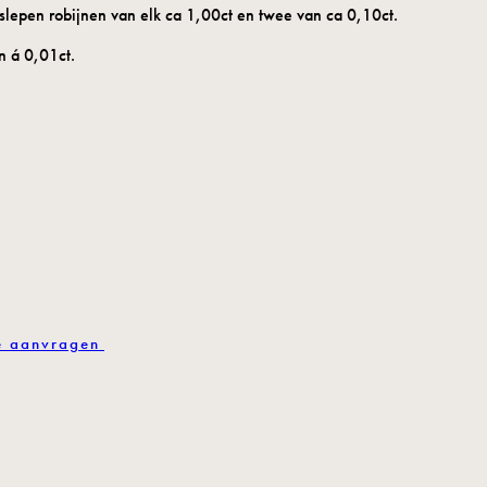
slepen robijnen van elk ca 1,00ct en twee van ca 0,10ct.
n á 0,01ct.
e aanvragen