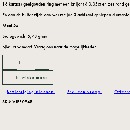
18 karaats geelgouden ring met een briljant á 0,05ct en zes rond ge
En aan de buitenzijde aan weerszijde 3 achtkant geslepen diamante
Maat 55.
Brutogewicht 5,73 gram.
Niet jouw maat? Vraag ons naar de mogelijkheden.
Gouden
robijn
ring
aantal
In winkelmand
Bezichtiging plannen
Stel een vraag
Offert
SKU:
VJBR0948