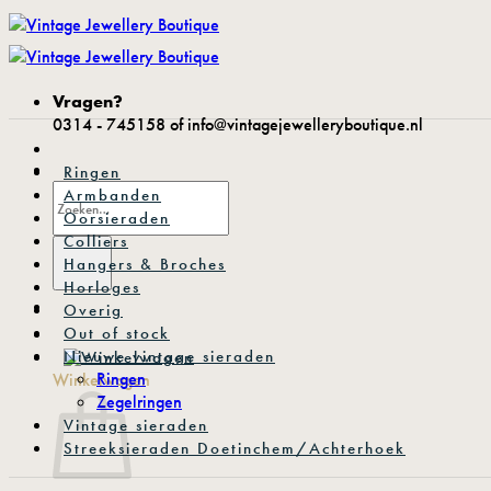
Ga
naar
inhoud
Vragen?
0314 - 745158 of info@vintagejewelleryboutique.nl
.
Ringen
Zoeken
Armbanden
naar:
Oorsieraden
Colliers
Hangers & Broches
Horloges
Overig
Out of stock
Nieuwe vintage sieraden
Ringen
Winkelwagen
Zegelringen
Vintage sieraden
Streeksieraden Doetinchem/Achterhoek