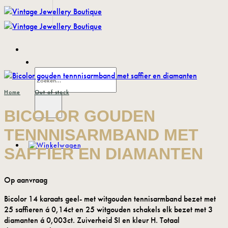
Ga
naar
inhoud
Zoeken
naar:
/
Home
Out of stock
BICOLOR GOUDEN
TENNNISARMBAND MET
SAFFIER EN DIAMANTEN
Bicolor 14 karaats geel- met witgouden tennisarmband bezet met
25 saffieren á 0,14ct en 25 witgouden schakels elk bezet met 3
diamanten á 0,003ct. Zuiverheid SI en kleur H. Totaal